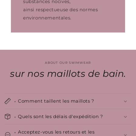
substances nocives,
ainsi respectueuse des normes
environnementales.
ABOUT OUR SWIMWEAR
sur nos maillots de bain.
⬪ Comment taillent les maillots ?
⬪ Quels sont les délais d'expédition ?
⬪ Acceptez-vous les retours et les