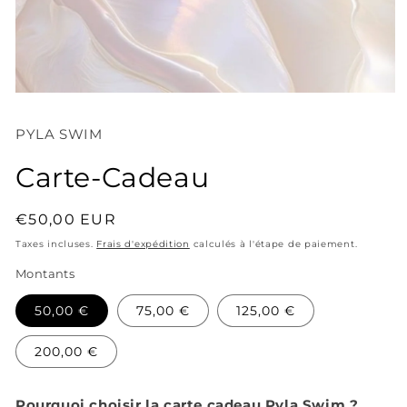
Ouvrir
le
média
PYLA SWIM
1
dans
une
Carte-Cadeau
fenêtre
modale
Prix
€50,00 EUR
habituel
Taxes incluses.
Frais d'expédition
calculés à l'étape de paiement.
Montants
50,00 €
75,00 €
125,00 €
200,00 €
Pourquoi choisir la carte cadeau Pyla Swim ?