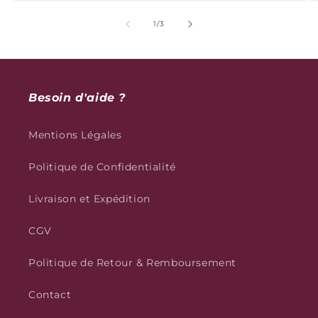
de
1
/
3
Besoin d'aide ?
Mentions Légales
Politique de Confidentialité
Livraison et Expédition
CGV
Politique de Retour & Remboursement
Contact