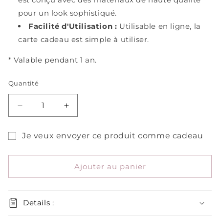
pour un look sophistiqué.
Facilité d'Utilisation :
Utilisable en ligne, la
carte cadeau est simple à utiliser.
* Valable pendant 1 an.
Quantité
Réduire
Augmenter
la
la
quantité
quantité
Je veux envoyer ce produit comme cadeau
de
de
Formulaire
Carte-
Carte-
Cadeau
Cadeau
de
Ajouter au panier
destinataire
de
carte-
Details :
cadeau